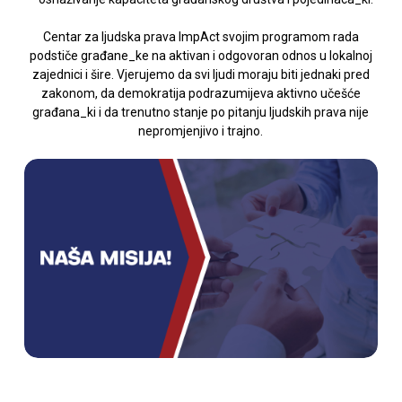
Centar za ljudska prava ImpAct svojim programom rada
podstiče građane_ke na aktivan i odgovoran odnos u lokalnoj
zajednici i šire. Vjerujemo da svi ljudi moraju biti jednaki pred
zakonom, da demokratija podrazumijeva aktivno učešće
građana_ki i da trenutno stanje po pitanju ljudskih prava nije
nepromjenjivo i trajno.