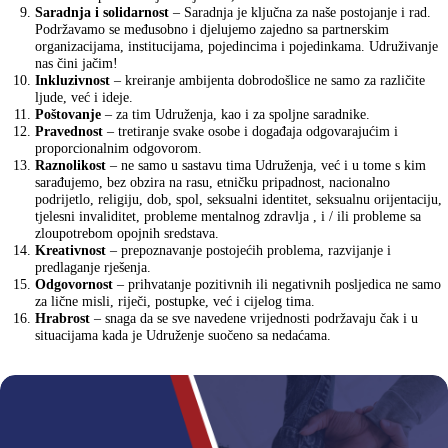
Saradnja i solidarnost
– Saradnja je ključna za naše postojanje i rad.
Podržavamo se međusobno i djelujemo zajedno sa partnerskim
organizacijama, institucijama, pojedincima i pojedinkama. Udruživanje
nas čini jačim!
Inkluzivnost
– kreiranje ambijenta dobrodošlice ne samo za različite
ljude, već i ideje.
Poštovanje
– za tim Udruženja, kao i za spoljne saradnike.
Pravednost
– tretiranje svake osobe i događaja odgovarajućim i
proporcionalnim odgovorom.
Raznolikost
– ne samo u sastavu tima Udruženja, već i u tome s kim
sarađujemo, bez obzira na rasu, etničku pripadnost, nacionalno
podrijetlo, religiju, dob, spol, seksualni identitet, seksualnu orijentaciju,
tjelesni invaliditet, probleme mentalnog zdravlja , i / ili probleme sa
zloupotrebom opojnih sredstava.
Kreativnost
– prepoznavanje postojećih problema, razvijanje i
predlaganje rješenja.
Odgovornost
– prihvatanje pozitivnih ili negativnih posljedica ne samo
za lične misli, riječi, postupke, već i cijelog tima.
Hrabrost
– snaga da se sve navedene vrijednosti podržavaju čak i u
situacijama kada je Udruženje suočeno sa nedaćama.