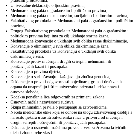
pratećim protokolima,
Univerzalne deklaracije o ljudskim pravima,
Međunarodnog pakta o građanskim i političkim pravima,
Međunarodnog pakta o ekonomskim, socijalnim i kulturnim pravima,
Fakultativnog protokola uz Međunarodni pakt o građanskim i političkim
pravima,
Drugog Fakultativnog protokola uz Međunarodni pakt o građanskim i
političkim pravima koji ima za cilj ukidanje smrtne kazne,
Međunarodne konvencije o ukidanju svih oblika rasne diskriminacije,
Konvencije o eliminisanju svih oblika diskriminacije žena,
Fakultativnog protokola uz Konvenciju o ukidanju svih oblika
diskriminacije žena,
Konvencije protiv mučenja i drugih svirepih, nehumanih ili
ponižavajućih kazni ili postupaka,
Konvencije o pravima djeteta,
Konvencije o spriječavanju i kažnjavanju zločina genocida,
Deklaracije o pravu i odgovornosti pojedinaca, grupa i društvenih
organa da unapređuju i štite univerzalno priznata ljudska prava i
osnovne slobode,
Kodeksa ponašanja lica odgovornih za primjenu zakona,
Osnovnih načela nezavisnosti sudstva,
Skupa minimalnih pravila o postupanju sa zatvorenicima,
Načela medicinske etike koja se odnose na ulogu zdravstvenog osoblja a
naročito ljekara u zaštiti zatvorenika i lica u pritvoru od mučenja i
drugih svirepih nečovječnih ili ponižavajućih postupaka,
Deklaracije o osnovnim načelima pravde u vezi sa žrtvama krivičnih
djela i zloupotrebe vlasti,