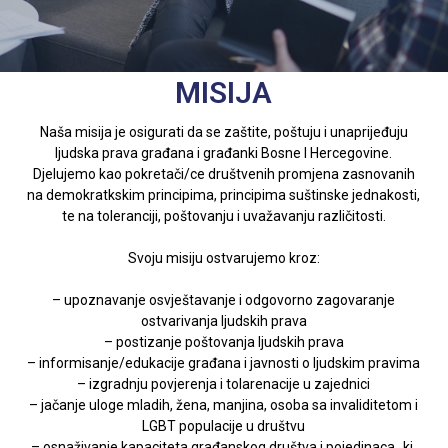
MISIJA
Naša misija je osigurati da se zaštite, poštuju i unaprijeđuju
ljudska prava građana i građanki Bosne I Hercegovine.
Djelujemo kao pokretači/ce društvenih promjena zasnovanih
na demokratkskim principima, principima suštinske jednakosti,
te na toleranciji, poštovanju i uvažavanju različitosti.
Svoju misiju ostvarujemo kroz:
– upoznavanje osvještavanje i odgovorno zagovaranje
ostvarivanja ljudskih prava
– postizanje poštovanja ljudskih prava
– informisanje/edukacije građana i javnosti o ljudskim pravima
– izgradnju povjerenja i tolarenacije u zajednici
– jačanje uloge mladih, žena, manjina, osoba sa invaliditetom i
LGBT populacije u društvu
– osnaživanje kapaciteta građanskog društva i pojedinaca_ki.