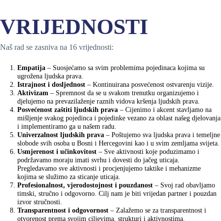
VRIJEDNOSTI
Naš rad se zasniva na 16 vrijednosti:
Empatija
– Suosjećamo sa svim problemima pojedinaca kojima su
ugrožena ljudska prava.
Istrajnost i dosljednost
– Kontinuirana posvećenost ostvarenju vizije.
Aktivizam
– Spremnost da se u svakom trenutku organizujemo i
djelujemo na prevazilaženje raznih vidova kršenja ljudskih prava.
Posvećenost zaštiti ljudskih prava
– Cijenimo i akcent stavljamo na
mišljenje svakog pojedinca i pojedinke vezano za oblast našeg djelovanja
i implementiramo ga u našem radu.
Univerzalnost ljudskih prava
– Poštujemo sva ljudska prava i temeljne
slobode svih osoba u Bosni i Hercegovini kao i u svim zemljama svijeta.
Usmjerenost i učinkovitost
– Sve aktivnosti koje poduzimamo i
podržavamo moraju imati svrhu i dovesti do jačeg uticaja.
Pregledavamo sve aktivnosti i procjenjujemo taktike i mehanizme
kojima se služimo za sticanje uticaja.
Profesionalnost, vjerodostojnost i pouzdanost
– Svoj rad obavljamo
timski, stručno i odgovorno. Cilj nam je biti vrijedan partner i pouzdan
izvor stručnosti.
Transparentnost i odgovornost
– Zalažemo se za transparentnost i
otvorenost prema svojim ciljevima, strukturi i aktivnostima.