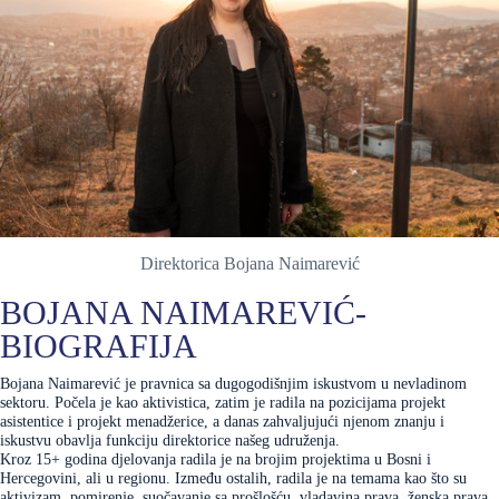
Direktorica Bojana Naimarević
BOJANA NAIMAREVIĆ-
BIOGRAFIJA
Bojana Naimarević je pravnica sa dugogodišnjim iskustvom u nevladinom
sektoru. Počela je kao aktivistica, zatim je radila na pozicijama projekt
asistentice i projekt menadžerice, a danas zahvaljujući njenom znanju i
iskustvu obavlja funkciju direktorice našeg udruženja.
Kroz 15+ godina djelovanja radila je na brojim projektima u Bosni i
Hercegovini, ali u regionu. Između ostalih, radila je na temama kao što su
aktivizam, pomirenje, suočavanje sa prošlošću, vladavina prava, ženska prava,