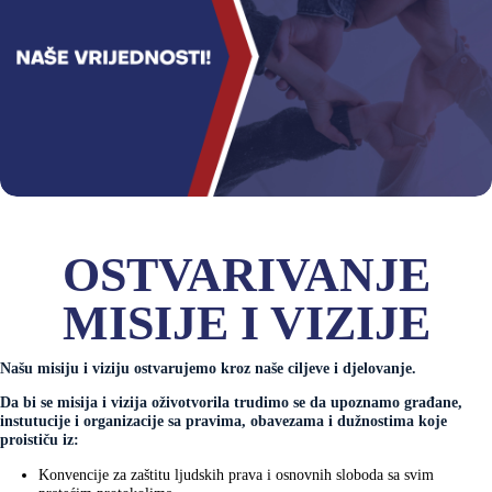
OSTVARIVANJE
MISIJE I VIZIJE
Našu misiju i viziju ostvarujemo kroz naše ciljeve i djelovanje.
Da bi se misija i vizija oživotvorila trudimo se da upoznamo građane,
instutucije i organizacije sa pravima, obavezama i dužnostima koje
proističu iz:
Konvencije za zaštitu ljudskih prava i osnovnih sloboda sa svim