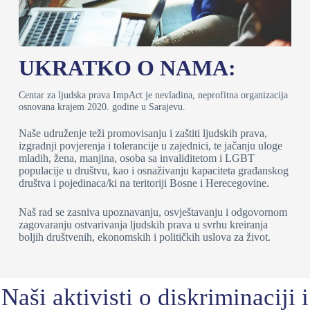
UKRATKO O NAMA:
Centar za ljudska prava ImpAct je nevladina, neprofitna organizacija
osnovana krajem 2020. godine u Sarajevu.
Naše udruženje teži promovisanju i zaštiti ljudskih prava,
izgradnji povjerenja i tolerancije u zajednici, te jačanju uloge
mladih, žena, manjina, osoba sa invaliditetom i LGBT
populacije u društvu, kao i osnaživanju kapaciteta građanskog
društva i pojedinaca/ki na teritoriji Bosne i Herecegovine.
Naš rad se zasniva upoznavanju, osvještavanju i odgovornom
zagovaranju ostvarivanja ljudskih prava u svrhu kreiranja
boljih društvenih, ekonomskih i političkih uslova za život.
Naši aktivisti o diskriminaciji i